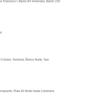
n Francisco I, Barrio 84 Viviendas, Barrio 150
14
 Cóndor, Terminal, Ñireco Norte, San
ero
puerto
, Ruta 40 Norte hasta Caminera.