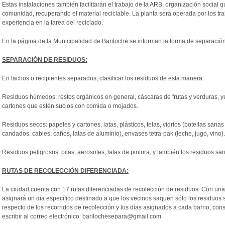
Estas instalaciones también facilitarán el trabajo de la ARB, organización social q
comunidad, recuperando el material reciclable. La planta será operada por los 
experiencia en la tarea del reciclado.
En la página de la Municipalidad de Bariloche se informan la forma de separación 
SEPARACIÓN DE RESIDUOS:
En tachos o recipientes separados, clasificar los
residuos
de esta manera:
Residuos
húmedos: restos orgánicos en general, cáscaras de frutas y verduras, yer
cartones que estén sucios con comida o mojados.
Residuos
secos: papeles y cartones, latas, plásticos, telas, vidrios (botellas sanas 
candados, cables, caños, latas de aluminio), envases tetra-pak (leche, jugo, vino)
Residuos
peligrosos: pilas, aerosoles, latas de pintura, y también los
residuos
sani
RUTAS DE RECOLECCIÓN DIFERENCIADA:
La ciudad cuenta con 17 rutas diferenciadas de
recolección
de
residuos
. Con una
asignará un día específico destinado a que los vecinos saquen sólo los
residuos
s
respecto de los recorridos de
recolección
y los días asignados a cada barrio, cons
escribir al correo electrónico: barilochesepara@gmail.com