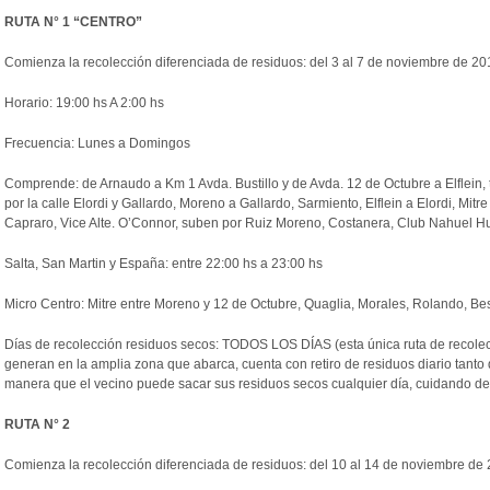
RUTA N° 1 “CENTRO”
Comienza la
recolección
diferenciada de
residuos
: del 3 al 7 de noviembre de 20
Horario: 19:00 hs A 2:00 hs
Frecuencia: Lunes a Domingos
Comprende: de Arnaudo a Km 1 Avda. Bustillo y de Avda. 12 de Octubre a Elflein, 
por la calle Elordi y Gallardo, Moreno a Gallardo, Sarmiento, Elflein a Elordi, Mi
Capraro, Vice Alte. O’Connor, suben por Ruiz Moreno, Costanera, Club Nahuel H
Salta, San Martin y España: entre 22:00 hs a 23:00 hs
Micro Centro: Mitre entre Moreno y 12 de Octubre, Quaglia, Morales, Rolando, Bes
Días de
recolección
residuos
secos: TODOS LOS DÍAS (esta única ruta de
recole
generan en la amplia zona que abarca, cuenta con retiro de
residuos
diario tanto
manera que el vecino puede sacar sus
residuos
secos cualquier día, cuidando de
RUTA N° 2
Comienza la
recolección
diferenciada de
residuos
: del 10 al 14 de noviembre de