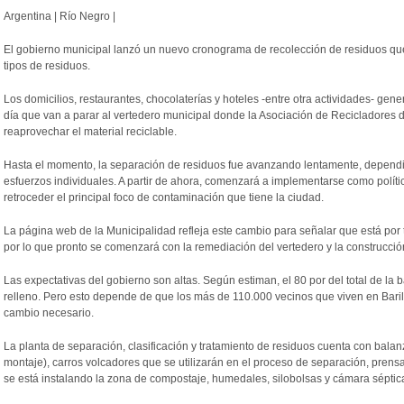
Argentina | Río Negro |
El gobierno municipal lanzó un nuevo cronograma de
recolección
de
residuos
que
tipos de
residuos
.
Los domicilios, restaurantes, chocolaterías y hoteles -entre otra actividades- ge
día que van a parar al vertedero municipal donde la Asociación de Recicladores d
reaprovechar el material reciclable.
Hasta el momento, la separación de
residuos
fue avanzando lentamente, dependi
esfuerzos individuales. A partir de ahora, comenzará a implementarse como políti
retroceder el principal foco de
contaminación
que tiene la ciudad.
La página web de la Municipalidad refleja este cambio para señalar que está por 
por lo que pronto se comenzará con la remediación del vertedero y la construcci
Las expectativas del gobierno son altas. Según estiman, el 80 por del total de la ba
relleno. Pero esto depende de que los más de 110.000 vecinos que viven en Bari
cambio necesario.
La planta de separación, clasificación y tratamiento de
residuos
cuenta con balanza
montaje), carros volcadores que se utilizarán en el proceso de separación, pren
se está instalando la zona de compostaje,
humedales
, silobolsas y cámara séptica