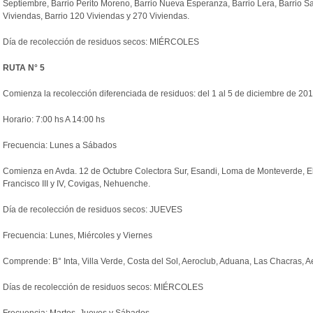
Septiembre, Barrio Perito Moreno, Barrio Nueva Esperanza, Barrio Lera, Barrio Sa
Viviendas, Barrio 120 Viviendas y 270 Viviendas.
Día de
recolección
de
residuos
secos: MIÉRCOLES
RUTA N° 5
Comienza la
recolección
diferenciada de
residuos
: del 1 al 5 de diciembre de 20
Horario: 7:00 hs A 14:00 hs
Frecuencia: Lunes a Sábados
Comienza en Avda. 12 de Octubre Colectora Sur, Esandi, Loma de Monteverde, El
Francisco III y IV, Covigas, Nehuenche.
Día de
recolección
de
residuos
secos: JUEVES
Frecuencia: Lunes, Miércoles y Viernes
Comprende: B° Inta, Villa Verde, Costa del Sol, Aeroclub, Aduana, Las Chacras, A
Días de
recolección
de
residuos
secos: MIÉRCOLES