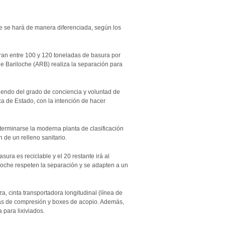
 se hará de manera diferenciada, según los
neran entre 100 y 120 toneladas de basura por
e Bariloche (ARB) realiza la separación para
endo del grado de conciencia y voluntad de
ca de Estado, con la intención de hacer
terminarse la moderna planta de clasificación
ón de un
relleno sanitario
.
sura es reciclable y el 20 restante irá al
loche respeten la separación y se adapten a un
, cinta transportadora longitudinal (línea de
sas de compresión y boxes de acopio. Además,
 para lixiviados.