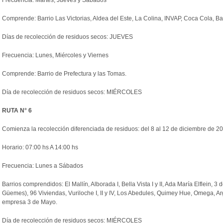
Frecuencia: Martes, Jueves y Sábados
Comprende: Barrio Las Victorias, Aldea del Este, La Colina, INVAP, Coca Cola, Ba
Días de
recolección
de
residuos
secos: JUEVES
Frecuencia: Lunes, Miércoles y Viernes
Comprende: Barrio de Prefectura y las Tomas.
Día de
recolección
de
residuos
secos: MIÉRCOLES
RUTA N° 6
Comienza la
recolección
diferenciada de
residuos
: del 8 al 12 de diciembre de 2
Horario: 07:00 hs A 14:00 hs
Frecuencia: Lunes a Sábados
Barrios comprendidos: El Mallín, Alborada I, Bella Vista I y II, Ada María Elflein,
Güemes), 96 Viviendas, Vuriloche I, II y IV, Los Abedules, Quimey Hue, Omega, Arg
empresa 3 de Mayo.
Día de
recolección
de
residuos
secos: MIÉRCOLES