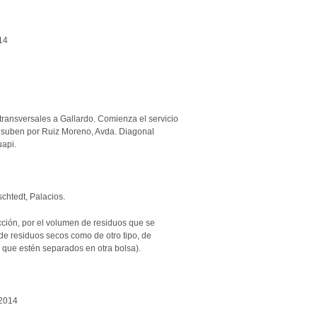
14
transversales a Gallardo. Comienza el servicio
tre suben por Ruiz Moreno, Avda. Diagonal
uapi.
chtedt, Palacios.
cción
, por el volumen de
residuos
que se
 de
residuos
secos como de otro tipo, de
 que estén separados en otra bolsa).
 2014