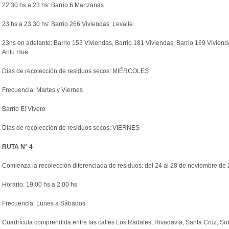
22:30 hs a 23 hs: Barrio 6 Manzanas
23 hs a 23:30 hs: Barrio 266 Viviendas, Levalle
23hs en adelante: Barrio 153 Viviendas, Barrio 181 Viviendas, Barrio 169 Viviend
Antu Hue
Días de
recolección
de
residuos
secos: MIÉRCOLES
Frecuencia: Martes y Viernes
Barrio El Vivero
Días de
recolección
de
residuos
secos: VIERNES
RUTA N° 4
Comienza la
recolección
diferenciada de
residuos
: del 24 al 28 de noviembre de
Horario: 19:00 hs a 2:00 hs
Frecuencia: Lunes a Sábados
Cuadrícula comprendida entre las calles Los Radales, Rivadavia, Santa Cruz, Sobr