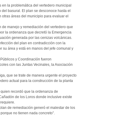
as en la problemática del vertedero municipal
 del basural. El plan se desconoce hasta el
 otras áreas del municipio para evaluar el
an de manejo y remediación del vertedero que
por la ordenanza que decretó la Emergencia
situación generada por las cenizas volcánicas.
fección del plan en contradicción con la
or su área y está en manos del jefe comunal y
 Públicos y Coordinación fueron
oles con las Juntas Vecinales, la Asociación
iga, que se trate de manera urgente el proyecto
tedero actual para la construcción de la planta
) quien recordó que la ordenanza de
 Cañadón de los Loros donde inclusive existe
requiere.
plan de remediación generó el malestar de los
o porque no tienen nada concreto”.