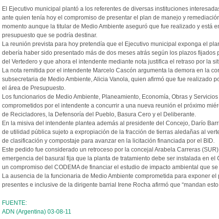
El Ejecutivo municipal plantó a los referentes de diversas instituciones interesad
ante quien tenía hoy el compromiso de presentar el plan de manejo y remediación
momento aunque la titular de Medio Ambiente aseguró que fue realizado y está en
presupuesto que se podría destinar.
La reunión prevista para hoy pretendía que el Ejecutivo municipal exponga el pl
debería haber sido presentado más de dos meses atrás según los plazos fijados 
del Vertedero y que ahora el intendente mediante nota justifica el retraso por la 
La nota remitida por el intendente Marcelo Cascón argumenta la demora en la con
subsecretaria de Medio Ambiente, Alicia Vanola, quien afirmó que fue realizado p
el área de Presupuesto.
Los funcionarios de Medio Ambiente, Planeamiento, Economía, Obras y Servicios
comprometidos por el intendente a concurrir a una nueva reunión el próximo miérc
de Recicladores, la Defensoría del Pueblo, Basura Cero y el Deliberante.
En la misiva del intendente plantea además al presidente del Concejo, Darío Barr
de utilidad pública sujeto a expropiación de la fracción de tierras aledañas al ver
de clasificación y compostaje para avanzar en la licitación financiada por el BID.
Este pedido fue considerado un retroceso por la concejal Arabela Carreras (SUR
emergencia del basural fija que la planta de tratamiento debe ser instalada en el
un compromiso del CODEMA de financiar el estudio de impacto ambiental que se 
La ausencia de la funcionaria de Medio Ambiente comprometida para exponer el 
presentes e inclusive de la dirigente barrial Irene Rocha afirmó que “mandan est
FUENTE:
ADN (Argentina) 03-08-11