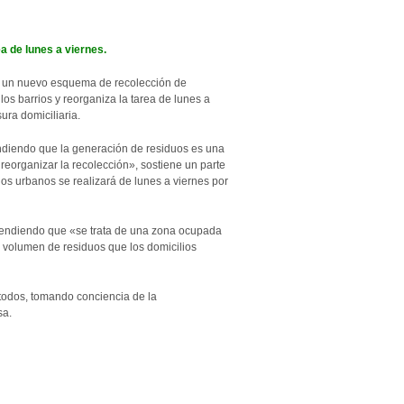
ea de lunes a viernes.
anzó un nuevo esquema de recolección de
los barrios y reorganiza la tarea de lunes a
ura domiciliaria.
endiendo que la generación de residuos es una
reorganizar la recolección», sostiene un parte
os urbanos se realizará de lunes a viernes por
ntendiendo que «se trata de una zona ocupada
 volumen de residuos que los domicilios
todos, tomando conciencia de la
sa.