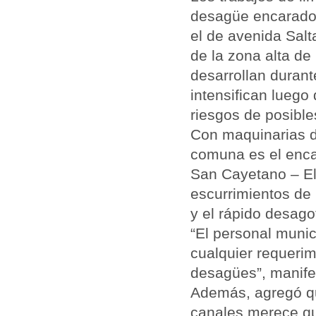
desagüe encarados
el de avenida Sal
de la zona alta d
desarrollan duran
intensifican luego 
riesgos de posible
Con maquinarias de
comuna es el enca
San Cayetano – El 
escurrimientos de 
y el rápido desago
“El personal munic
cualquier requeri
desagües”, manifes
Además, agregó qu
canales merece qu