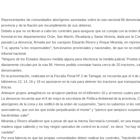
Representantes de comunidades aborígenes asentadas sobre la ruta nacional 86 denunciaro
provincia y de la Nación por incumplimiento de sus deberes.
Debido a que no se llevan a cabo los controles para asegurar que se cumpla con la orden 
forestal en los departamentos Orán, San Martín, Rivadavia y Santa Victoria, dada por la Co
pasado.La denuncia, firmada por los caciques Eduardo Rivero y Roque Miranda, en repr
T`oi, apunta "a los responsables", funcionarios provinciales y nacionales, de que no se est
tribunal nacional.
"Ninguno de los Estados dispuso medida alguna para efectivizar la medida judicial. Prueba 
diariamente circulan por la ruta 86. Hemos podido constatar hasta cerca de 20 tractores, c
denunciantes.
En la presentación, realizada en la Fiscalía Penal Nº 2 de Tartagal, se recuerda que el 4
kilómetros 12, 14, 16 y 18 se apostaron en la ruta para detener los tractores que transport
físicas.
Anteayer grupos antagónicos se arrojaron piedras en el kilómetro 16 y al menos cuatro per
La denuncia recuerda que el 8 de mayo la secretaria de Política Ambiental de la provincia, Cr
aborígenes de la zona y los notificó de la orden de suspensión, "pero no sabemos si les no
aserraderos, que son los que están perjudicando el monte" y "parece que tampoco suspendi
haciéndolas valer".
Miranda y Rivero añadieron que a pesar de que la misma Secretaría constató, en una inspecc
madera sigue saliendo y no hay ningún operativo de control en la zona", es decir, "no hay n
cautelar".
Por esta falencia es que las propias comunidades deben realizar los controles, "haciendo e