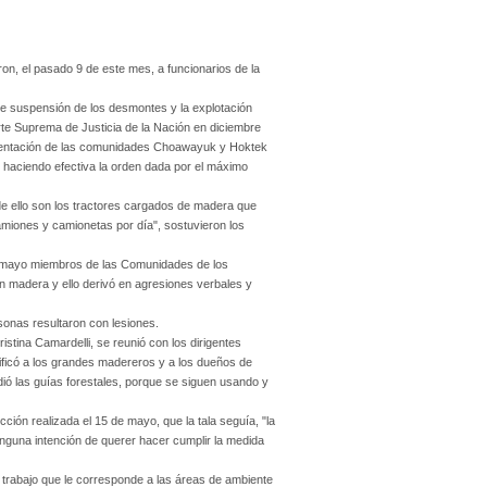
n, el pasado 9 de este mes, a funcionarios de la
de suspensión de los desmontes y la explotación
rte Suprema de Justicia de la Nación en diciembre
esentación de las comunidades Choawayuk y Hoktek
é haciendo efectiva la orden dada por el máximo
de ello son los tractores cargados de madera que
amiones y camionetas por día", sostuvieron los
 de mayo miembros de las Comunidades de los
an madera y ello derivó en agresiones verbales y
sonas resultaron con lesiones.
istina Camardelli, se reunió con los dirigentes
tificó a los grandes madereros y a los dueños de
ó las guías forestales, porque se siguen usando y
ión realizada el 15 de mayo, que la tala seguía, "la
inguna intención de querer hacer cumplir la medida
l trabajo que le corresponde a las áreas de ambiente