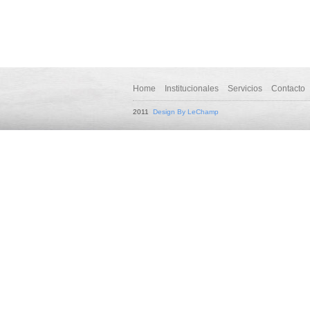
Home
Institucionales
Servicios
Contacto
2011
Design By LeChamp