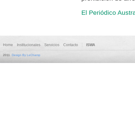
El Periódico Austr
Home
Institucionales
Servicios
Contacto
ISWA
2011
Design By LeChamp