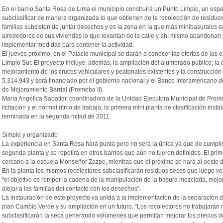
En el barrio Santa Rosa de Lima el municipio construirá un Punto Limpio, un esp
subclasificar de manera organizada lo que obtienen de la recolección de residuos
familias subsisten de juntar desechos y es la zona en la que más minibasurales s
alrededores de sus viviendas lo que levantan de la calle y ahí mismo abandonan
implementar medidas para contener la actividad.
El jueves próximo, en el Palacio municipal se darán a conocer las ofertas de las 
Limpio Sur. El proyecto incluye, además, la ampliación del alumbrado público; la 
mejoramiento de los cruces vehiculares y peatonales existentes y la construcción 
5.314.943 y será financiado por el gobierno nacional y el Banco Interamericano 
de Mejoramiento Barrial (Promeba II).
María Angélica Sabatier, coordinadora de la Unidad Ejecutora Municipal de Prome
licitación y el normal ritmo de trabajo, la primera mini planta de clasificación instal
terminada en la segunda mitad de 2011.
Simple y organizado
La experiencia en Santa Rosa hará punta pero no será la única ya que de cumplir
segunda planta y se repetirá en otros barrios que aún no fueron definidos. El pri
cercano a la escuela Monseñor Zazpe, mientras que el próximo se hará al oeste 
En la planta los mismos recolectores subclasificarán residuos secos que luego ve
“el objetivo es romper la cadena de la manipulación de la basura mezclada, mejor
alejar a las familias del contacto con los desechos”.
La instauración de este proyecto va unida a la implementación de la separación 
plan Cambio Verde y su ampliación en un futuro. “Los recolectores no trabajará
subclasificarán la seca generando volúmenes que permitan mejorar los precios de