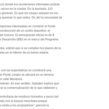
acio donde los recolectores informales podrán
 secos en la ciudad. En la barriada, 110
e generan. Es que los cirujas separan en los
 y queman lo que sobra. De ahí la necesidad de
empresas interesadas en construir el Punto
construcción de un centro deportivo; el
de nuevos. El presupuesto oficial es de $
de Desarrollo (BID) en el marco del Programa
ba, estimó que si se cumplen los plazos de la
ada en el interior de un barrio estaría
 con las expectativas se construirá una
mer Punto Limpio se ubicará en un terreno
de calle Mendoza.
nderán. En ese sentido, Sabatier explicó que
ar la comercialización de lo que obtienen y
domiciliaria de residuos húmedos y secos del
n más con la basura mezclada porque
 venta a los acopiadores”, precisó la