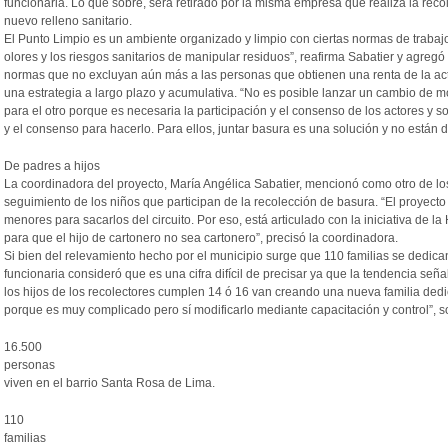
funcionaria. Lo que sobre, será retirado por la misma empresa que realiza la recol
nuevo relleno sanitario.
El Punto Limpio es un ambiente organizado y limpio con ciertas normas de trabajo
olores y los riesgos sanitarios de manipular residuos”, reafirma Sabatier y agreg
normas que no excluyan aún más a las personas que obtienen una renta de la acti
una estrategia a largo plazo y acumulativa. “No es posible lanzar un cambio de m
para el otro porque es necesaria la participación y el consenso de los actores y s
y el consenso para hacerlo. Para ellos, juntar basura es una solución y no están 
De padres a hijos
La coordinadora del proyecto, María Angélica Sabatier, mencionó como otro de los
seguimiento de los niños que participan de la recolección de basura. “El proyecto
menores para sacarlos del circuito. Por eso, está articulado con la iniciativa de la
para que el hijo de cartonero no sea cartonero”, precisó la coordinadora.
Si bien del relevamiento hecho por el municipio surge que 110 familias se dedica
funcionaria consideró que es una cifra difícil de precisar ya que la tendencia s
los hijos de los recolectores cumplen 14 ó 16 van creando una nueva familia dedi
porque es muy complicado pero sí modificarlo mediante capacitación y control”, s
16.500
personas
viven en el barrio Santa Rosa de Lima.
110
familias