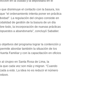
ección en la ciudad y la depositará en el
 que disminuye el contacto con la basura, los
ó que “el ordenamiento intenta poner en práctica
vidad”. La regulación del cirujeo consiste en
odalidad de gestión de la basura de un día
obre todo, la incorporación de nuevas prácticas
dispuestos a abandonarla”, concluyó Sabatier.
 objetivos del programa lograr la contención y
 permite abordar también la situación de los
 Huerta Familiar y con la capacitación en oficios
n al cirujeo en Santa Rosa de Lima, la
eñala que cada vez son más y migran. “Cuando
cada a esto. La idea no es reducir el número
ostuvo.