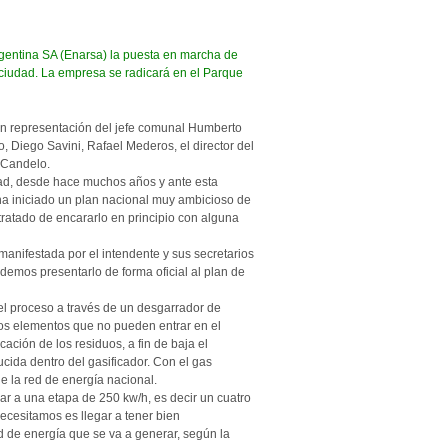
gentina SA (Enarsa) la puesta en marcha de
 ciudad. La empresa se radicará en el Parque
, en representación del jefe comunal Humberto
, Diego Savini, Rafael Mederos, el director del
o Candelo.
dad, desde hace muchos años y ante esta
 ha iniciado un plan nacional muy ambicioso de
ratado de encararlo en principio con alguna
anifestada por el intendente y sus secretarios
demos presentarlo de forma oficial al plan de
r el proceso a través de un desgarrador de
 los elementos que no pueden entrar en el
secación de los
residuos
, a fin de baja el
ida dentro del gasificador. Con el
gas
e la red de energía nacional.
ar a una etapa de 250 kw/h, es decir un cuatro
ecesitamos es llegar a tener bien
d de energía que se va a generar, según la