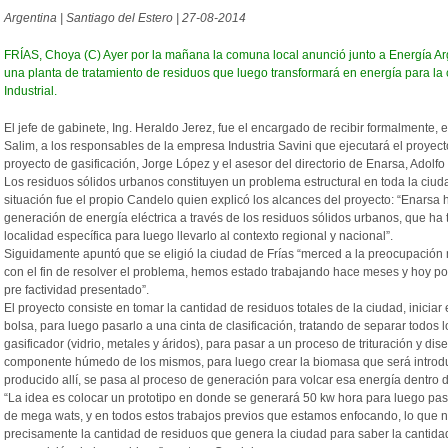
Argentina | Santiago del Estero | 27-08-2014
FRÍAS, Choya (C) Ayer por la mañana la comuna local anunció junto a Energía Ar
una planta de tratamiento de residuos que luego transformará en energía para la
Industrial.
El jefe de gabinete, Ing. Heraldo Jerez, fue el encargado de recibir formalmente
Salim, a los responsables de la empresa Industria Savini que ejecutará el proyecto
proyecto de gasificación, Jorge López y el asesor del directorio de Enarsa, Adolf
Los
residuos
sólidos urbanos constituyen un problema estructural en toda la ciu
situación fue el propio Candelo quien explicó los alcances del proyecto: “Enarsa
generación de energía eléctrica a través de los
residuos
sólidos urbanos, que ha t
localidad específica para luego llevarlo al contexto regional y nacional”.
Siguidamente apuntó que se eligió la ciudad de Frías “merced a la preocupación m
con el fin de resolver el problema, hemos estado trabajando hace meses y hoy po
pre factividad presentado”.
El proyecto consiste en tomar la cantidad de
residuos
totales de la ciudad, inicia
bolsa, para luego pasarlo a una cinta de clasificación, tratando de separar todos
gasificador (vidrio, metales y áridos), para pasar a un proceso de trituración y di
componente húmedo de los mismos, para luego crear la biomasa que será introduc
producido allí, se pasa al proceso de generación para volcar esa energía dentro d
“La idea es colocar un prototipo en donde se generará 50 kw hora para luego pas
de mega wats, y en todos estos trabajos previos que estamos enfocando, lo que n
precisamente la cantidad de
residuos
que genera la ciudad para saber la cantida