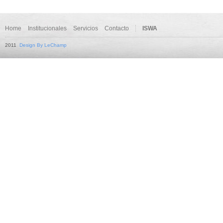
Home
Institucionales
Servicios
Contacto
ISWA
2011
Design By LeChamp