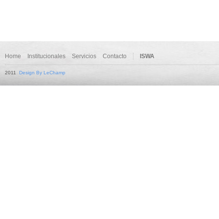
Home
Institucionales
Servicios
Contacto
ISWA
2011
Design By LeChamp