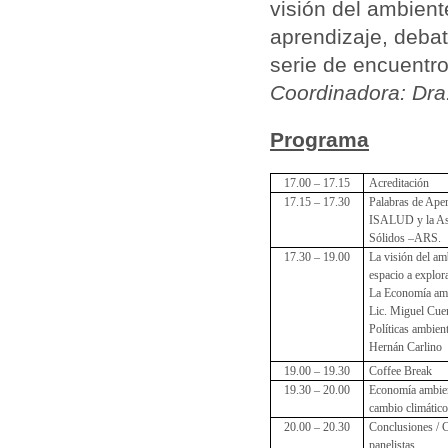
visión del ambient
aprendizaje, debat
serie de encuentr
Coordinadora: Dra.
Programa
17.00 – 17.15
Acreditación
17.15 – 17.30
Palabras de Aper
ISALUD y la Aso
Sólidos –ARS.
17.30 – 19.00
La visión del am
espacio a explora
La Economía ambi
Lic. Miguel Cue
Políticas ambien
Hernán Carlino
19.00 – 19.30
Coffee Break
19.30 – 20.00
Economía ambien
cambio climátic
20.00 – 20.30
Conclusiones / Ci
panelistas