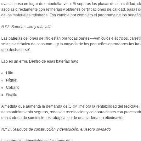
uvas al peso en lugar de embotellar vino. Si separas las placas de alta calidad, c
asocias directamente con refinerías y obtienes certificaciones de calidad, pasas de
de los materiales refinados. Eso cambia por completo el panorama de los benefic
N.º 2: Baterías: litio y más allá
Las baterías de iones de litio están por todas partes —vehículos eléctricos, carr
solar, electrónica de consumo— y la mayoría de los pequeños operadores las tra
que deshacerse”.
Eso es un error. Dentro de esas baterías hay:
Litio
Níquel
Cobalto
Grafito
A medida que aumenta la demanda de CRM, mejora la rentabilidad del reciclaje. 
desmantelamiento seguros, redes de recoleccion y colaboraciones con procesado
una cadena de suministro estratégica, no de una cadena de eliminación.
N.º 3: Residuos de construcción y demolición: el tesoro olvidado