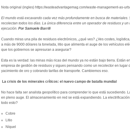
Nota original (ingles) https://wasteadvantagemag.com/waste-management-as-urban
El mundo está excavando cada vez más profundamente en busca de materiales. S
recolectan todos los días. La única diferencia entre un operador de residuos y un 
ejecución.
Por Samuele Barrili
Cuando miras una pila de residuos electrónicos, ¿qué ves? ¿Ves costes, logístic
a más de 9000 dólares la tonelada, litio que alimenta el auge de los vehículos el
que los gobiernos se apresuran a asegurar?
Esta es la verdad: las minas más ricas del mundo ya no están bajo tierra. Están e
empresa de gestión de residuos y sigues pensando como un recolector en lugar 
yacimiento de oro y cobrando tarifas de transporte. Cambiemos eso.
La crisis de los minerales críticos: el nuevo campo de batalla mundial
No hace falta ser analista geopolítico para comprender lo que está sucediendo. La
en pleno auge. El almacenamiento en red se está expandiendo. La electrificación
todo esto?
Cobre
Litio
Níquel