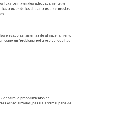
lasificas los materiales adecuadamente, te
 los precios de los chatarreros a los precios
ios.
etillas elevadoras, sistemas de almacenamiento
tan como un “problema peligroso del que hay
Si desarrolla procedimientos de
res especializados, pasará a formar parte de