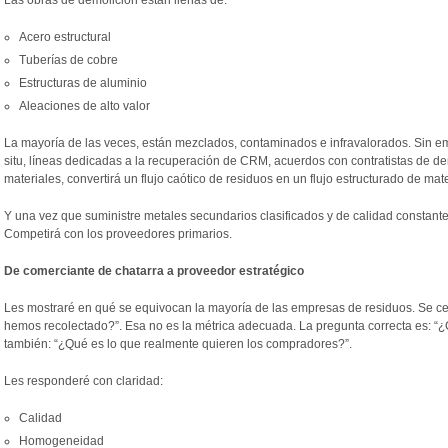
Las obras de demolición están llenas de:
Acero estructural
Tuberías de cobre
Estructuras de aluminio
Aleaciones de alto valor
La mayoría de las veces, están mezclados, contaminados e infravalorados. Sin emb
situ, líneas dedicadas a la recuperación de CRM, acuerdos con contratistas de de
materiales, convertirá un flujo caótico de residuos en un flujo estructurado de mat
Y una vez que suministre metales secundarios clasificados y de calidad constante,
Competirá con los proveedores primarios.
De comerciante de chatarra a proveedor estratégico
Les mostraré en qué se equivocan la mayoría de las empresas de residuos. Se c
hemos recolectado?”. Esa no es la métrica adecuada. La pregunta correcta es: “
también: “¿Qué es lo que realmente quieren los compradores?”.
Les responderé con claridad:
Calidad
Homogeneidad