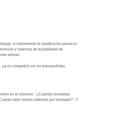
argo, si implementa la clasificación previa in
molición y sistemas de trazabilidad de
erias primas.
 ya no competirá con los transportistas.
entran en el volumen. “¿Cuántas toneladas
¿Cuánto valor hemos obtenido por tonelada?”. Y