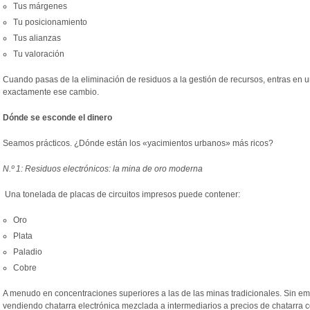
Tus márgenes
Tu posicionamiento
Tus alianzas
Tu valoración
Cuando pasas de la eliminación de residuos a la gestión de recursos, entras en u
exactamente ese cambio.
Dónde se esconde el dinero
Seamos prácticos. ¿Dónde están los «yacimientos urbanos» más ricos?
N.º 1: Residuos electrónicos: la mina de oro moderna
Una tonelada de placas de circuitos impresos puede contener:
Oro
Plata
Paladio
Cobre
A menudo en concentraciones superiores a las de las minas tradicionales. Sin 
vendiendo chatarra electrónica mezclada a intermediarios a precios de chatarra