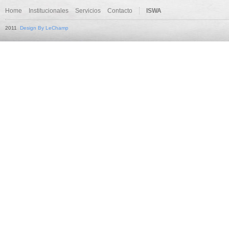
Home
Institucionales
Servicios
Contacto
ISWA
2011
Design By LeChamp