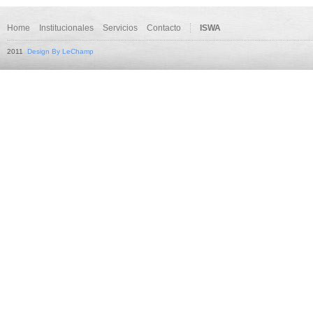
Home
Institucionales
Servicios
Contacto
ISWA
2011
Design By LeChamp